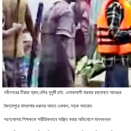
নবীনগরের টিয়ারা গ্রাম,ওসির সুদৃষ্টি চাই: এলাকাবাসী বারবার রক্তাক্ত আতঙ্ক
জৈন্তাপুরে বাসচাপায় গুরুতর আহত একজন, সড়ক অবরোধ
শরণখোলায় শিক্ষককে শারীরিকভাবে লাঞ্ছিত করার অভিযোগে মানববন্ধন