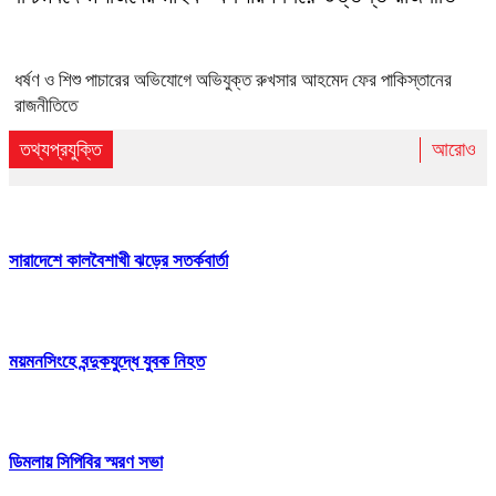
ধর্ষণ ও শিশু পাচারের অভিযোগে অভিযুক্ত রুখসার আহমেদ ফের পাকিস্তানের
রাজনীতিতে
তথ্যপ্রযুক্তি
আরোও
সারাদেশে কালবৈশাখী ঝড়ের সতর্কবার্তা
ময়মনসিংহে বন্দুকযুদ্ধে যুবক নিহত
ডিমলায় সিপিবির স্মরণ সভা