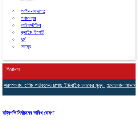
আইন-আদালত
গণমাধ্যম
লাইফস্টাইল
ক্রাইম রিপোর্ট
ধর্ম
স্বাস্থ্য
শিরোনাম
় হামিম পরিবহনের চাপায় ইজিবাইক চালকের মৃত্যু
চোরাচালান-মানবপাচারের অভিয
রাষ্ট্রপতি নির্বাচনের তারিখ ঘোষণা