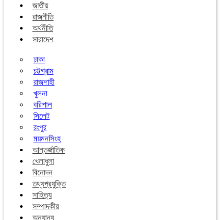
জাতীয়
রাজনীতি
অর্থনীতি
সারাদেশ
ঢাকা
চট্টগ্রাম
রাজশাহী
খুলনা
বরিশাল
সিলেট
রংপুর
ময়মনসিংহ
আন্তর্জাতিক
খেলাধুলা
বিনোদন
তথ্যপ্রযুক্তি
সাহিত্য
সম্পাদকীয়
অন্যান্য