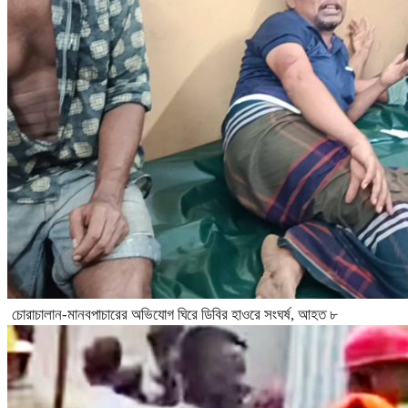
চোরাচালান-মানবপাচারের অভিযোগ ঘিরে ডিবির হাওরে সংঘর্ষ, আহত ৮