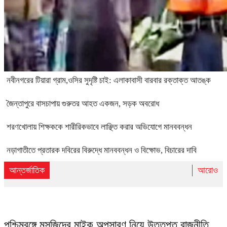
নবীনগরের টিয়ারা গ্রাম,ওসির সুদৃষ্টি চাই: এলাকাবাসী বারবার রক্তাক্ত আতঙ্ক
জৈন্তাপুরে বাসচাপায় গুরুতর আহত একজন, সড়ক অবরোধ
শরণখোলায় শিক্ষককে শারীরিকভাবে লাঞ্ছিত করার অভিযোগে মানববন্ধন
নড়াগাতীতে প্রতারক দবিরের বিরুদ্ধে মানববন্ধন ও বিক্ষোভ, বিচারের দাবি
আন্তর্জাতিক
আরোও
পশ্চিমবঙ্গে মসজিদের মাইক অপসারণ নিয়ে উত্তপ্ত রাজনীতি