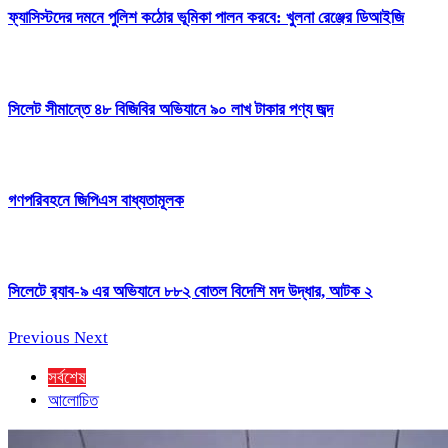
ফ্যাসিস্টদের দমনে পুলিশ কঠোর ভূমিকা পালন করবে: খুলনা রেঞ্জের ডিআইজি
সিলেট সীমান্তে ৪৮ বিজিবির অভিযানে ৯০ লাখ টাকার পণ্য জব্দ
গণপরিবহনে জিপিএস বাধ্যতামূলক
সিলেটে র‍্যাব-৯ এর অভিযানে ৮৮২ বোতল বিদেশি মদ উদ্ধার, আটক ২
Previous
Next
সর্বশেষ
আলোচিত