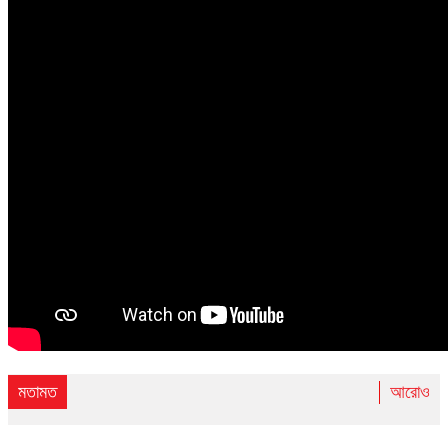
মতামত
আরোও