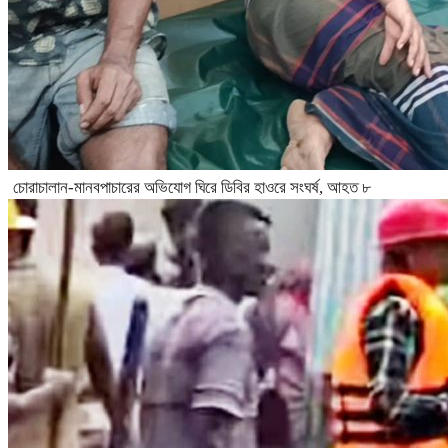
চোরাচালান-মানবপাচারের অভিযোগ ঘিরে ডিবির হাওরে সংঘর্ষ, আহত ৮