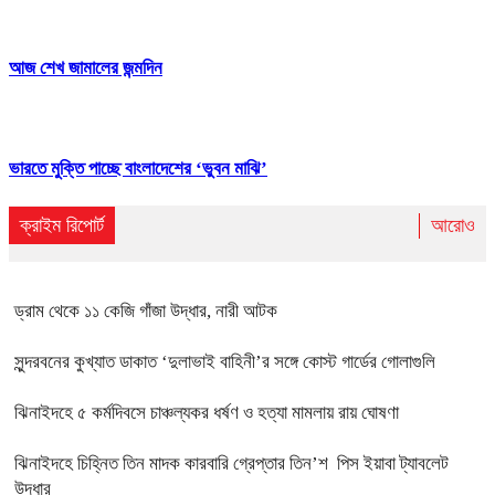
আজ শেখ জামালের জন্মদিন
ভারতে মুক্তি পাচ্ছে বাংলাদেশের ‘ভুবন মাঝি’
ক্রাইম রিপোর্ট
আরোও
ড্রাম থেকে ১১ কেজি গাঁজা উদ্ধার, নারী আটক
সুন্দরবনের কুখ্যাত ডাকাত ‘দুলাভাই বাহিনী’র সঙ্গে কোস্ট গার্ডের গোলাগুলি
ঝিনাইদহে ৫ কর্মদিবসে চাঞ্চল্যকর ধর্ষণ ও হত্যা মামলায় রায় ঘোষণা
ঝিনাইদহে চিহ্নিত তিন মাদক কারবারি গ্রেপ্তার তিন’শ পিস ইয়াবা ট্যাবলেট
উদ্ধার