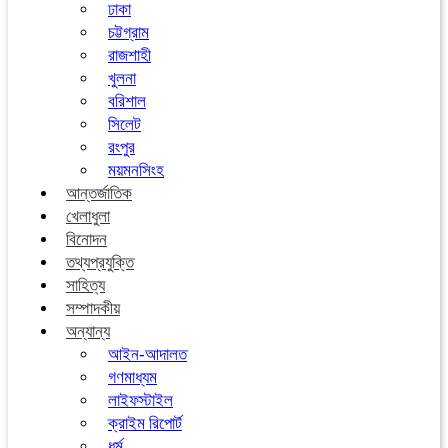
ঢাকা
চট্টগ্রাম
রাজশাহী
খুলনা
বরিশাল
সিলেট
রংপুর
ময়মনসিংহ
আন্তর্জাতিক
খেলাধুলা
বিনোদন
তথ্যপ্রযুক্তি
সাহিত্য
সম্পাদকীয়
অন্যান্য
আইন-আদালত
গণমাধ্যম
লাইফস্টাইল
ক্রাইম রিপোর্ট
ধর্ম