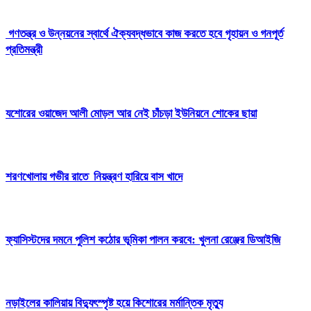
গণতন্ত্র ও উন্নয়নের স্বার্থে ঐক্যবদ্ধভাবে কাজ করতে হবে গৃহায়ন ও গনপূর্ত
প্রতিমন্ত্রী
যশোরের ওয়াজেদ আলী মোড়ল আর নেই চাঁচড়া ইউনিয়নে শোকের ছায়া
শরণখোলায় গভীর রাতে নিয়ন্ত্রণ হারিয়ে বাস খাদে
ফ্যাসিস্টদের দমনে পুলিশ কঠোর ভূমিকা পালন করবে: খুলনা রেঞ্জের ডিআইজি
নড়াইলের কালিয়ায় বিদ্যুৎস্পৃষ্ট হয়ে কিশোরের মর্মান্তিক মৃত্যু