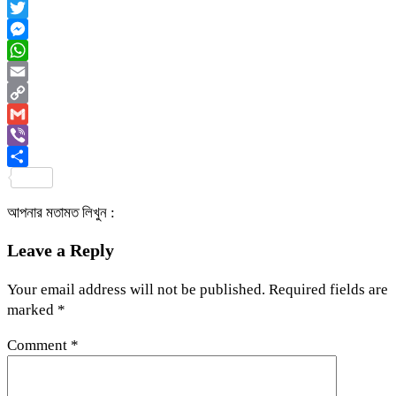
Facebook
Twitter
Messenger
WhatsApp
Email
Copy
Link
Gmail
Viber
Share
আপনার মতামত লিখুন :
Leave a Reply
Your email address will not be published.
Required fields are
marked
*
Comment
*