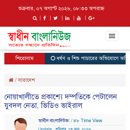
শুক্রবার, ০৭ অগাস্ট ২০২৬, ০৮:৩৩ অপরাহ্ন
Toggle
navigat
শিরোনাম
ধর্ষণ ও শিশু পাচারের অভিযোগে অভিযুক
/
সারাদেশ
নোয়াখালীতে প্রকাশ্যে দম্পতিকে পেটালেন
যুবদল নেতা, ভিডিও ভাইরাল
স্বাধীন বাংলানিউজ:
/ ৪৮ Time View
Update : শনিবার, ১৩ জুন, ২০২৬