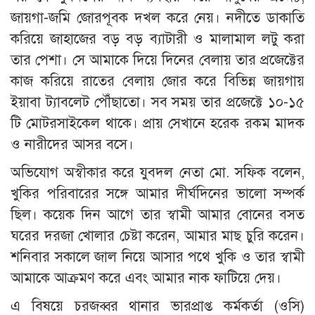
জায়গা-জমি জোরপূবক দখল করে নেয়। নদীতে ডাকাতি
করিয়ে জাহাজের বড় বড় ব্যাটারী ও মালামাল লটু করা
তার পেশা। সে আমাকে দিয়ে দিনের বেলায় তার প্রজেক্টের
কাজ করিয়ে রাতের বেলায় জোর করে বিভিন্ন জায়গায়
ইয়াবা ট্যাবলেট পৌঁছাতো। সব সময় তার প্রজেক্টে ১০-১৫
টি মোটরসাইকেল থাকে। প্রায় সেখানে হরেক রকম মাদক
ও নারীদের আসর বসে।
অভিযোগ অস্বীকার করে যুবদল নেতা মো. সফিক বলেন,
খুকির পরিবারের সঙ্গে আমার দীর্ঘদিনের ভালো সম্পর্ক
ছিল। কয়েক দিন আগে তার স্বামী আমার বোনের বসত
ঘরের দরজা খোলার চেষ্টা করেন, আমার মাছ চুরি করেন।
শনিবার সকালে জাল নিয়ে আসার পথে খুকি ও তার স্বামী
আমাকে আক্রমণ করে এবং আমার নাক ফাটিয়ে দেয়।
এ বিষয়ে চরজব্বর থানার ভারপ্রাপ্ত কর্মকর্তা (ওসি)