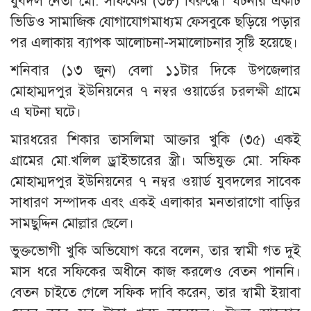
যুবদল নেতা মো. সফিকের (৩৮) বিরুদ্ধে। ঘটনার একটি
ভিডিও সামাজিক যোগাযোগমাধ্যম ফেসবুকে ছড়িয়ে পড়ার
পর এলাকায় ব্যাপক আলোচনা-সমালোচনার সৃষ্টি হয়েছে।
শনিবার (১৩ জুন) বেলা ১১টার দিকে উপজেলার
মোহাম্মদপুর ইউনিয়নের ৭ নম্বর ওয়ার্ডের চরলক্ষী গ্রামে
এ ঘটনা ঘটে।
মারধরের শিকার তাসলিমা আক্তার খুকি (৩৫) একই
গ্রামের মো.খলিল ড্রাইভারের স্ত্রী। অভিযুক্ত মো. সফিক
মোহাম্মদপুর ইউনিয়নের ৭ নম্বর ওয়ার্ড যুবদলের সাবেক
সাধারণ সম্পাদক এবং একই এলাকার মনতারাগো বাড়ির
সামছুদ্দিন মোল্লার ছেলে।
ভুক্তভোগী খুকি অভিযোগ করে বলেন, তার স্বামী গত দুই
মাস ধরে সফিকের অধীনে কাজ করলেও বেতন পাননি।
বেতন চাইতে গেলে সফিক দাবি করেন, তার স্বামী ইয়াবা