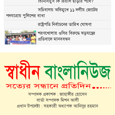
ভিনিসিয়ুস কি রিয়াল ছাড়ার পথে?
সচিবালয় অভিমুখে ১১ দলীয় জোটের
পদযাত্রায় পুলিশের বাধা
রাষ্ট্রপতি নির্বাচনের তারিখ ঘোষণা
শরণখোলায় ওসির বিরুদ্ধে ষড়যন্ত্রের
প্রতিবাদে মানববন্ধন
জৈন্তাপুর সারীঘাট উচ্চ বিদ্যালয়ে মাধ্যমিক
স্কুলভিত্তিক বিতর্ক প্রতিযোগিতা অনুষ্ঠিত
গণতন্ত্র ও উন্নয়নের স্বার্থে ঐক্যবদ্ধভাবে কাজ
করতে হবে গৃহায়ন ও গনপূর্ত প্রতিমন্ত্রী
সম্পাদক প্রকাশক : জাহাঙ্গীর হোসেন
ভিনিসিয়ুস জুনিয়রকে পেতে ১৪৫ মিলিয়ন
বার্তা সম্পাদক মিশন আলী
ইউরোর প্রস্তাব আর্সেনালের!
প্রধান উপদেষ্টা : সহকারী অধ্যাপক আনিসুর রহমান