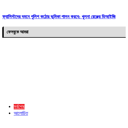
ফ্যাসিস্টদের দমনে পুলিশ কঠোর ভূমিকা পালন করবে: খুলনা রেঞ্জের ডিআইজি
ফেসবুকে আমরা
সর্বশেষ
আলোচিত