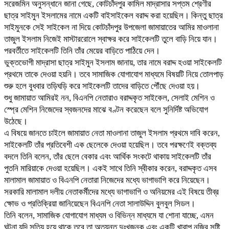
সরেজমিন অনুসন্ধানে জানা গেছে, কোটচাঁদপুর কামিল মাদ্রাসার সপ্তম শ্রেণীর
ছাত্র সাইমুন ইসলামের নামে একটি বাইসাইকেল বরাদ্দ করা হয়েছিল। কিন্তু ছাত্র
সাইমুনকে সেই সাইকেল না দিয়ে কোটচাঁদপুর উপজেলা জামায়াতের আমির মাওলানা
তাজুল ইসলাম নিজেই মাস্টাররোলে স্বাক্ষর করে সাইকেলটি তুলে বাড়ি নিয়ে যান।
পরবর্তীতে সাইকেলটি তিনি তাঁর মেয়ের বাড়িতে পাঠিয়ে দেন।
ভুক্তভোগী মাদ্রাসা ছাত্র সাইমুন ইসলাম জানায়, তার নামে বরাদ্দ হওয়া সাইকেলটি
প্রথমে তাকে দেওয়া হয়নি। তবে সামাজিক যোগাযোগ মাধ্যমে বিষয়টি নিয়ে তোলপাড়
শুরু হলে বুধবার তড়িঘড়ি করে সাইকেলটি তাদের বাড়িতে পৌঁছে দেওয়া হয়।
শুধু জামায়াত আমিরই নন, বিএনপি নেতারাও বরাদ্দকৃত সাইকেল, সেলাই মেশিন ও
স্প্রে মেশিন নিজেদের স্বজনদের মাঝে বণ্টন করেছেন বলে সুনির্দিষ্ট অভিযোগ
উঠেছে।
এ বিষয়ে জানতে চাইলে জামায়াত নেতা মাওলানা তাজুল ইসলাম প্রথমে দাবি করেন,
সাইকেলটি তাঁর প্রতিবেশী এক ছেলেকে দেওয়া হয়েছিল। তবে পরক্ষণেই বক্তব্য
বদলে তিনি বলেন, তাঁর ছেলে বেকার এবং আর্থিক সংকটে থাকায় সাইকেলটি তাঁর
পুতনি মারিয়াকে দেওয়া হয়েছিল। একই সাথে তিনি স্বীকার করেন, বরাদ্দকৃত এসব
মালামাল জামায়াত ও বিএনপি নেতারা নিজেদের মধ্যে ভাগাভাগি করে নিয়েছেন।
সরকারি মালামাল দলীয় নেতাকর্মীদের মধ্যে ভাগাভাগি ও অনিয়মের এই বিষয়ে তীব্র
ক্ষোভ ও প্রতিক্রিয়া জানিয়েছেন বিএনপি নেতা সালাউদ্দিন বুলবুল সিডল।
তিনি বলেন, সামাজিক যোগাযোগ মাধ্যম ও বিভিন্ন মাধ্যমে যা শোনা যাচ্ছে, এমন
ঘটনা যদি সত্যি হয়ে থাকে তবে তা অত্যন্ত দুঃখজনক এবং একটি খারাপ নজির সৃষ্টি