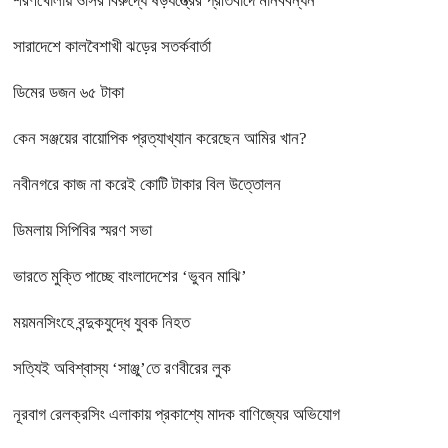
শরণখোলায় ওসির বিরুদ্ধে ষড়যন্ত্রের প্রতিবাদে মানববন্ধন
সারাদেশে কালবৈশাখী ঝড়ের সতর্কবার্তা
ডিমের ডজন ৬৫ টাকা
কেন সঞ্জয়ের বায়োপিক প্রত্যাখ্যান করেছেন আমির খান?
নবীনগরে কাজ না করেই কোটি টাকার বিল উত্তোলন
ডিমলায় সিপিবির স্মরণ সভা
ভারতে মুক্তি পাচ্ছে বাংলাদেশের ‘ভুবন মাঝি’
ময়মনসিংহে বন্দুকযুদ্ধে যুবক নিহত
সত্যিই অবিশ্বাস্য ‘সাঞ্জু’তে রণবীরের লুক
নূরবাগ রেলক্রসিং এলাকায় প্রকাশ্যে মাদক বাণিজ্যের অভিযোগ