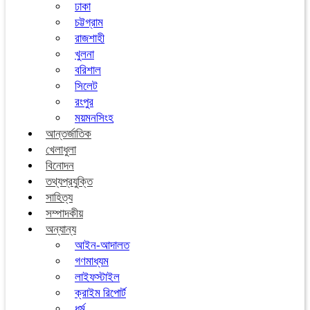
ঢাকা
চট্টগ্রাম
রাজশাহী
খুলনা
বরিশাল
সিলেট
রংপুর
ময়মনসিংহ
আন্তর্জাতিক
খেলাধুলা
বিনোদন
তথ্যপ্রযুক্তি
সাহিত্য
সম্পাদকীয়
অন্যান্য
আইন-আদালত
গণমাধ্যম
লাইফস্টাইল
ক্রাইম রিপোর্ট
ধর্ম