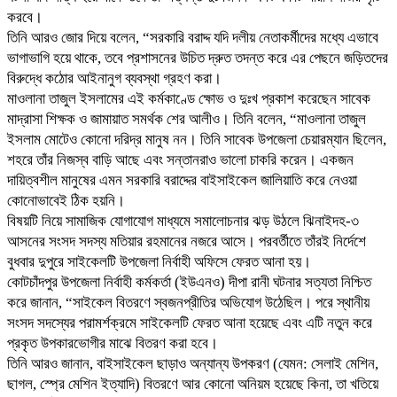
করবে।
তিনি আরও জোর দিয়ে বলেন, “সরকারি বরাদ্দ যদি দলীয় নেতাকর্মীদের মধ্যে এভাবে
ভাগাভাগি হয়ে থাকে, তবে প্রশাসনের উচিত দ্রুত তদন্ত করে এর পেছনে জড়িতদের
বিরুদ্ধে কঠোর আইনানুগ ব্যবস্থা গ্রহণ করা।
মাওলানা তাজুল ইসলামের এই কর্মকাণ্ডে ক্ষোভ ও দুঃখ প্রকাশ করেছেন সাবেক
মাদ্রাসা শিক্ষক ও জামায়াত সমর্থক শের আলীও। তিনি বলেন, “মাওলানা তাজুল
ইসলাম মোটেও কোনো দরিদ্র মানুষ নন। তিনি সাবেক উপজেলা চেয়ারম্যান ছিলেন,
শহরে তাঁর নিজস্ব বাড়ি আছে এবং সন্তানরাও ভালো চাকরি করেন। একজন
দায়িত্বশীল মানুষের এমন সরকারি বরাদ্দের বাইসাইকেল জালিয়াতি করে নেওয়া
কোনোভাবেই ঠিক হয়নি।
বিষয়টি নিয়ে সামাজিক যোগাযোগ মাধ্যমে সমালোচনার ঝড় উঠলে ঝিনাইদহ-৩
আসনের সংসদ সদস্য মতিয়ার রহমানের নজরে আসে। পরবর্তীতে তাঁরই নির্দেশে
বুধবার দুপুরে সাইকেলটি উপজেলা নির্বাহী অফিসে ফেরত আনা হয়।
কোটচাঁদপুর উপজেলা নির্বাহী কর্মকর্তা (ইউএনও) দীপা রানী ঘটনার সত্যতা নিশ্চিত
করে জানান, “সাইকেল বিতরণে স্বজনপ্রীতির অভিযোগ উঠেছিল। পরে স্থানীয়
সংসদ সদস্যের পরামর্শক্রমে সাইকেলটি ফেরত আনা হয়েছে এবং এটি নতুন করে
প্রকৃত উপকারভোগীর মাঝে বিতরণ করা হবে।
তিনি আরও জানান, বাইসাইকেল ছাড়াও অন্যান্য উপকরণ (যেমন: সেলাই মেশিন,
ছাগল, স্প্রে মেশিন ইত্যাদি) বিতরণে আর কোনো অনিয়ম হয়েছে কিনা, তা খতিয়ে