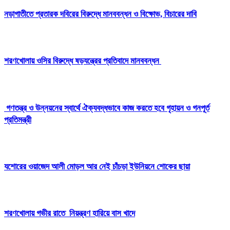
নড়াগাতীতে প্রতারক দবিরের বিরুদ্ধে মানববন্ধন ও বিক্ষোভ, বিচারের দাবি
শরণখোলায় ওসির বিরুদ্ধে ষড়যন্ত্রের প্রতিবাদে মানববন্ধন
গণতন্ত্র ও উন্নয়নের স্বার্থে ঐক্যবদ্ধভাবে কাজ করতে হবে গৃহায়ন ও গনপূর্ত
প্রতিমন্ত্রী
যশোরের ওয়াজেদ আলী মোড়ল আর নেই চাঁচড়া ইউনিয়নে শোকের ছায়া
শরণখোলায় গভীর রাতে নিয়ন্ত্রণ হারিয়ে বাস খাদে