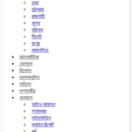
ঢাকা
চট্টগ্রাম
রাজশাহী
খুলনা
বরিশাল
সিলেট
রংপুর
ময়মনসিংহ
আন্তর্জাতিক
খেলাধুলা
বিনোদন
তথ্যপ্রযুক্তি
সাহিত্য
সম্পাদকীয়
অন্যান্য
আইন-আদালত
গণমাধ্যম
লাইফস্টাইল
ক্রাইম রিপোর্ট
ধর্ম