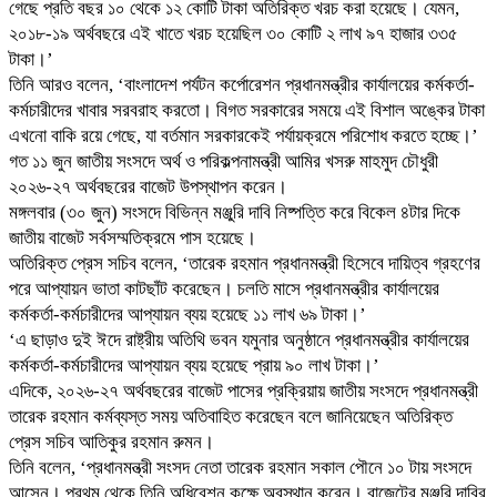
গেছে প্রতি বছর ১০ থেকে ১২ কোটি টাকা অতিরিক্ত খরচ করা হয়েছে। যেমন,
২০১৮-১৯ অর্থবছরে এই খাতে খরচ হয়েছিল ৩০ কোটি ২ লাখ ৯৭ হাজার ৩৩৫
টাকা।’
তিনি আরও বলেন, ‘বাংলাদেশ পর্যটন কর্পোরেশন প্রধানমন্ত্রীর কার্যালয়ের কর্মকর্তা-
কর্মচারীদের খাবার সরবরাহ করতো। বিগত সরকারের সময়ে এই বিশাল অঙ্কের টাকা
এখনো বাকি রয়ে গেছে, যা বর্তমান সরকারকেই পর্যায়ক্রমে পরিশোধ করতে হচ্ছে।’
গত ১১ জুন জাতীয় সংসদে অর্থ ও পরিকল্পনামন্ত্রী আমির খসরু মাহমুদ চৌধুরী
২০২৬-২৭ অর্থবছরের বাজেট উপস্থাপন করেন।
মঙ্গলবার (৩০ জুন) সংসদে বিভিন্ন মঞ্জুরি দাবি নিষ্পত্তি করে বিকেল ৪টার দিকে
জাতীয় বাজেট সর্বসম্মতিক্রমে পাস হয়েছে।
অতিরিক্ত প্রেস সচিব বলেন, ‘তারেক রহমান প্রধানমন্ত্রী হিসেবে দায়িত্ব গ্রহণের
পরে আপ্যায়ন ভাতা কাটছাঁট করেছেন। চলতি মাসে প্রধানমন্ত্রীর কার্যালয়ের
কর্মকর্তা-কর্মচারীদের আপ্যায়ন ব্যয় হয়েছে ১১ লাখ ৬৯ টাকা।’
‘এ ছাড়াও দুই ঈদে রাষ্ট্রীয় অতিথি ভবন যমুনার অনুষ্ঠানে প্রধানমন্ত্রীর কার্যালয়ের
কর্মকর্তা-কর্মচারীদের আপ্যায়ন ব্যয় হয়েছে প্রায় ৯০ লাখ টাকা।’
এদিকে, ২০২৬-২৭ অর্থবছরের বাজেট পাসের প্রক্রিয়ায় জাতীয় সংসদে প্রধানমন্ত্রী
তারেক রহমান কর্মব্যস্ত সময় অতিবাহিত করেছেন বলে জানিয়েছেন অতিরিক্ত
প্রেস সচিব আতিকুর রহমান রুমন।
তিনি বলেন, ‘প্রধানমন্ত্রী সংসদ নেতা তারেক রহমান সকাল পৌনে ১০ টায় সংসদে
আসেন। প্রথম থেকে তিনি অধিবেশন কক্ষে অবস্থান করেন। বাজেটের মঞ্জুরি দাবির