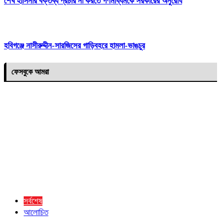
শেখ হাসিনার বক্তব্য প্রচার না করতে গণমাধ্যমকে সরকারের অনুরোধ
হবিগঞ্জে নাসীরুদ্দীন-সারজিসের গাড়িবহরে হামলা-ভাঙচুর
ফেসবুকে আমরা
সর্বশেষ
আলোচিত