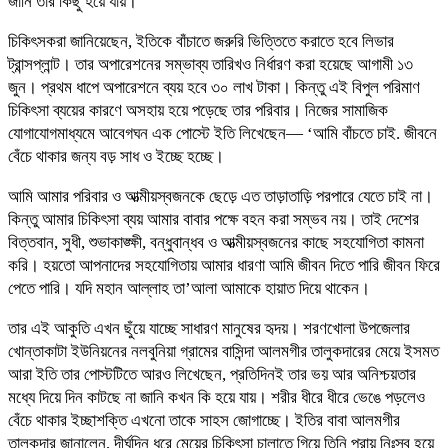
জানি তার কিছু হয়ে যায়।
চিকিৎসকরা জানিয়েছেন, ইতিকে বাঁচাতে জরুরি ভিত্তিতে করাতে হবে লিভার
ট্রান্সপ্লান্ট। তার অপারেশনের সম্ভাব্য তারিখও নির্ধারণ করা হয়েছে আগামী ১৩
জুন। প্রথম ধাপে অপারেশনে ব্যয় হবে ৩০ লাখ টাকা। কিন্তু এই বিপুল পরিমাণ
চিকিৎসা ব্যয়ের কারণে অসহায় হয়ে পড়েছে তার পরিবার। নিজের সামাজিক
যোগাযোগমাধ্যমে আবেগঘন এক পোস্টে ইতি লিখেছেন— ‘আমি বাঁচতে চাই. জীবনে
বেঁচে থাকার জন্য বড় সাধ ও ইচ্ছে হচ্ছে।
আমি আমার পরিবার ও আত্মীয়স্বজনকে ছেড়ে এত তাড়াতাড়ি পরপারে যেতে চাই না।
কিন্তু আমার চিকিৎসা ব্যয় আমার বাবার পক্ষে বহন করা সম্ভব নয়। তাই দেশের
বিত্তবান, সুধী, শুভাকাঙ্ক্ষী, বন্ধুবান্ধব ও আত্মীয়স্বজনের কাছে সহযোগিতা কামনা
করি। হয়তো আপনাদের সহযোগিতায় আমার ধারণা আমি জীবন দিতে পারি জীবন ফিরে
পেতে পারি। যদি মহান আল্লাহ তা’আলা আমাকে হায়াত দিয়ে থাকেন।
তার এই আকুতি এখন ছুঁয়ে যাচ্ছে সাধারণ মানুষের হৃদয়। শরণখোলা উপজেলার
খোন্তাকাটা ইউনিয়নের নলবুনিয়া গ্রামের বাসিন্দা আলমগীর তালুকদারের মেয়ে ইসমত
আরা ইতি তার পোস্টটিতে আরও লিখেছেন, প্রতিদিনই তার ভয় আর অনিশ্চয়তার
মধ্যে দিয়ে দিন কাটছে না জানি কখন কি হয়ে যায়। শরীর ধীরে ধীরে ভেঙে পড়লেও
বেঁচে থাকার ইচ্ছাশক্তি এখনো তাকে সাহস জোগাচ্ছে। ইতির বাবা আলমগীর
তালুকদার জানালেন, দীর্ঘদিন ধরে মেয়ের চিকিৎসা চালাতে গিয়ে তিনি প্রায় নিঃস্ব হয়ে