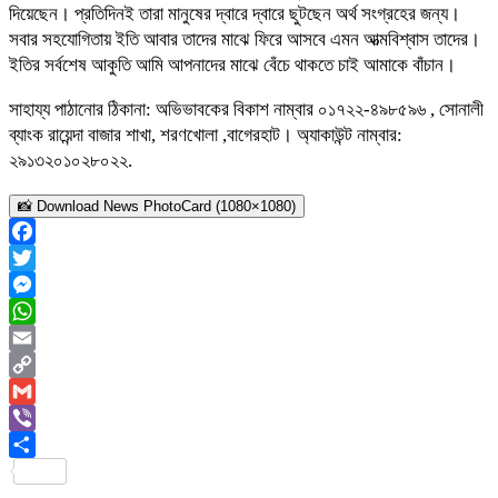
দিয়েছেন। প্রতিদিনই তারা মানুষের দ্বারে দ্বারে ছুটছেন অর্থ সংগ্রহের জন্য।
সবার সহযোগিতায় ইতি আবার তাদের মাঝে ফিরে আসবে এমন আত্মবিশ্বাস তাদের।
ইতির সর্বশেষ আকুতি আমি আপনাদের মাঝে বেঁচে থাকতে চাই আমাকে বাঁচান।
সাহায্য পাঠানোর ঠিকানা: অভিভাবকের বিকাশ নাম্বার ০১৭২২-৪৯৮৫৯৬ , সোনালী
ব্যাংক রায়েন্দা বাজার শাখা, শরণখোলা ,বাগেরহাট। অ্যাকাউন্ট নাম্বার:
২৯১৩২০১০২৮০২২.
📸 Download News PhotoCard (1080×1080)
Facebook
Twitter
Messenger
WhatsApp
Email
Copy
Link
Gmail
Viber
Share