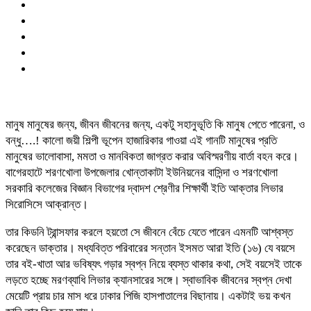
মানুষ মানুষের জন্য, জীবন জীবনের জন্য, একটু সহানুভূতি কি মানুষ পেতে পারেনা, ও
বন্ধু….! কালো জয়ী শিল্পী ভূপেন হাজারিকার গাওয়া এই গানটি মানুষের প্রতি
মানুষের ভালোবাসা, মমতা ও মানবিকতা জাগ্রত করার অবিস্মরণীয় বার্তা বহন করে।
বাগেরহাটে শরণখোলা উপজেলার খোন্তাকাটা ইউনিয়নের বাসিন্দা ও শরণখোলা
সরকারি কলেজের বিজ্ঞান বিভাগের দ্বাদশ শ্রেণীর শিক্ষার্থী ইতি আক্তার লিভার
সিরোসিসে আক্রান্ত।
তার কিডনি ট্রান্সফার করলে হয়তো সে জীবনে বেঁচে যেতে পারেন এমনটি আশ্বস্ত
করেছেন ডাক্তার। মধ্যবিত্ত পরিবারের সন্তান ইসমত আরা ইতি (১৬) যে বয়সে
তার বই-খাতা আর ভবিষ্যৎ গড়ার স্বপ্ন নিয়ে ব্যস্ত থাকার কথা, সেই বয়সেই তাকে
লড়তে হচ্ছে মরণব্যাধি লিভার ক্যানসারের সঙ্গে। স্বাভাবিক জীবনের স্বপ্ন দেখা
মেয়েটি প্রায় চার মাস ধরে ঢাকার পিজি হাসপাতালের বিছানায়। একটাই ভয় কখন