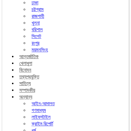
ঢাকা
চট্টগ্রাম
রাজশাহী
খুলনা
বরিশাল
সিলেট
রংপুর
ময়মনসিংহ
আন্তর্জাতিক
খেলাধুলা
বিনোদন
তথ্যপ্রযুক্তি
সাহিত্য
সম্পাদকীয়
অন্যান্য
আইন-আদালত
গণমাধ্যম
লাইফস্টাইল
ক্রাইম রিপোর্ট
ধর্ম