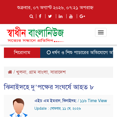
শুক্রবার, ০৭ অগাস্ট ২০২৬, ০৭:২১ অপরাহ্ন
Toggle
navigat
শিরোনাম
ধর্ষণ ও শিশু পাচারের অভিযোগে অভিযুক
/
খুলনা
গ্রাম বাংলা
সারাদেশ
,
,
ঝিনাইদহে দু’পক্ষের সংঘর্ষে আহত ৮
এইচ এম ইমরান, ঝিনাইদহ:
/ ১১৬ Time View
Update : সোমবার, ১১ মে, ২০২৬