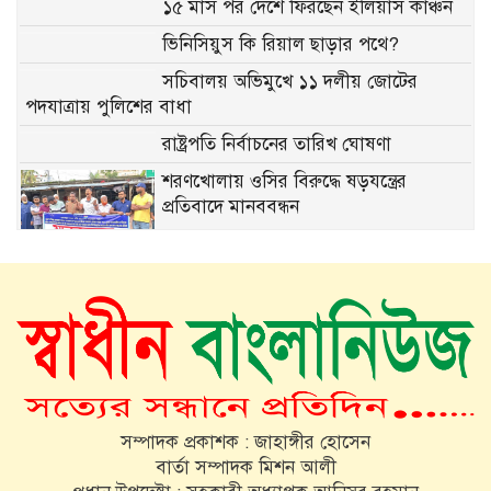
১৫ মাস পর দেশে ফিরছেন ইলিয়াস কাঞ্চন
ভিনিসিয়ুস কি রিয়াল ছাড়ার পথে?
সচিবালয় অভিমুখে ১১ দলীয় জোটের
পদযাত্রায় পুলিশের বাধা
রাষ্ট্রপতি নির্বাচনের তারিখ ঘোষণা
শরণখোলায় ওসির বিরুদ্ধে ষড়যন্ত্রের
প্রতিবাদে মানববন্ধন
জৈন্তাপুর সারীঘাট উচ্চ বিদ্যালয়ে মাধ্যমিক
স্কুলভিত্তিক বিতর্ক প্রতিযোগিতা অনুষ্ঠিত
গণতন্ত্র ও উন্নয়নের স্বার্থে ঐক্যবদ্ধভাবে কাজ
করতে হবে গৃহায়ন ও গনপূর্ত প্রতিমন্ত্রী
সম্পাদক প্রকাশক : জাহাঙ্গীর হোসেন
ভিনিসিয়ুস জুনিয়রকে পেতে ১৪৫ মিলিয়ন
বার্তা সম্পাদক মিশন আলী
ইউরোর প্রস্তাব আর্সেনালের!