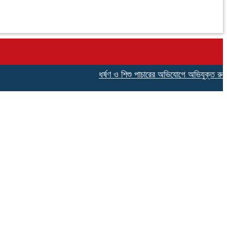
ধর্ষণ ও শিশু পাচারের অভিযোগে অভিযুক্ত রুখসার 