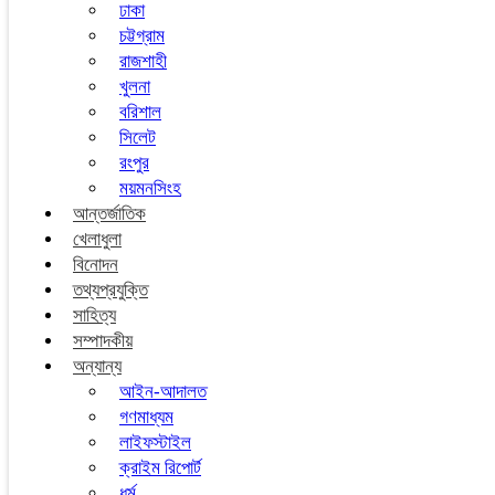
ঢাকা
চট্টগ্রাম
রাজশাহী
খুলনা
বরিশাল
সিলেট
রংপুর
ময়মনসিংহ
আন্তর্জাতিক
খেলাধুলা
বিনোদন
তথ্যপ্রযুক্তি
সাহিত্য
সম্পাদকীয়
অন্যান্য
আইন-আদালত
গণমাধ্যম
লাইফস্টাইল
ক্রাইম রিপোর্ট
ধর্ম