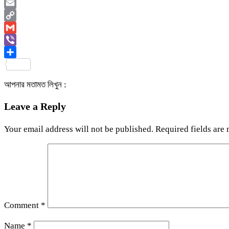
WhatsApp
Email
Copy
Link
Gmail
Viber
Share
আপনার মতামত লিখুন :
Leave a Reply
Your email address will not be published.
Required fields are
Comment
*
Name
*