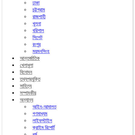
ঢাকা
চট্টগ্রাম
রাজশাহী
খুলনা
বরিশাল
সিলেট
রংপুর
ময়মনসিংহ
আন্তর্জাতিক
খেলাধুলা
বিনোদন
তথ্যপ্রযুক্তি
সাহিত্য
সম্পাদকীয়
অন্যান্য
আইন-আদালত
গণমাধ্যম
লাইফস্টাইল
ক্রাইম রিপোর্ট
ধর্ম