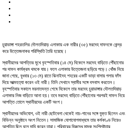
চুয়াডাঙ্গা শহরতলির দৌলতদিয়াড় এলাকায় এক নারীর (৩৫) মরদেহ দাফনকে কেন্দ্র
করে উত্তেজনাকর পরিস্থিতি তৈরি হয়েছে।
স্থানীয়দের আপত্তির মুখে বৃহস্পতিবার (১৪ মে) বিকেলে মরদেহ বাড়িতে পৌঁছানোর
পর দাফন কার্যক্রম থমকে যায়। ফলে এলাকায় উত্তেজনা ছড়িয়ে পড়ে। খোঁজ নিয়ে
জানা গেছে, বুধবার (১৩ মে) রাতে ঝিনাইদহ শহরের একটি ভাড়া বাসায় গলায় ফাঁস
দিয়ে আত্মহত্যা করেন ওই নারী। তিনি সেখানে স্বামীর সঙ্গে বসবাস করতেন।
বৃহস্পতিবার সকালে ময়নাতদন্ত শেষে বিকেলে তার মরদেহ চুয়াডাঙ্গার দৌলতদিয়াড়
এলাকার নিজ বাড়িতে আনা হয়। তবে মরদেহ বাড়িতে পৌঁছানোর পরপরই দাফন নিয়ে
আপত্তি তোলে স্থানীয়দের একটি অংশ।
স্থানীয়দের অভিযোগ, ওই নারী ছোটবেলা থেকেই নাচ-গানের সঙ্গে যুক্ত ছিলেন এবং
বিভিন্ন অনুষ্ঠানে অংশ নিতেন। সামাজিক যোগাযোগমাধ্যমে তার কর্মকাণ্ড নিয়েও
আপত্তি ছিল বলে দাবি করেন তারা। পরিবারের বিরুদ্ধে মাদক সংশ্লিষ্টতার