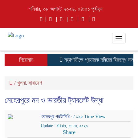
শনিবার, ০৮ অগাস্ট ২০২৬, ০৪:০১ পূর্বাহ্ন
Toggle
navigati
শিরোনাম
নড়াগাতীতে প্রতারক দবিরের বিরুদ্ধে মানববন্ধ
/
খুলনা
সারাদেশ
,
মেহেরপুরে মদ ও ভারতীয় ট্যাবলেট উদ্ধা
মেহেরপুর প্রতিনিধি :
/ ১২৫ Time View
Update : রবিবার, ১৭ মে, ২০২৬
Share