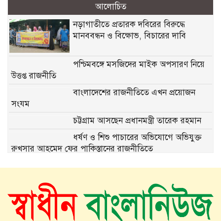
আলোচিত
নড়াগাতীতে প্রতারক দবিরের বিরুদ্ধে
মানববন্ধন ও বিক্ষোভ, বিচারের দাবি
পশ্চিমবঙ্গে মসজিদের মাইক অপসারণ নিয়ে
উত্তপ্ত রাজনীতি
বাংলাদেশের রাজনীতিতে এখন প্রয়োজন
সংযম
চট্টগ্রাম আসছেন প্রধানমন্ত্রী তারেক রহমান
ধর্ষণ ও শিশু পাচারের অভিযোগে অভিযুক্ত
রুখসার আহমেদ ফের পাকিস্তানের রাজনীতিতে
১৫ মাস পর দেশে ফিরছেন ইলিয়াস কাঞ্চন
ভিনিসিয়ুস কি রিয়াল ছাড়ার পথে?