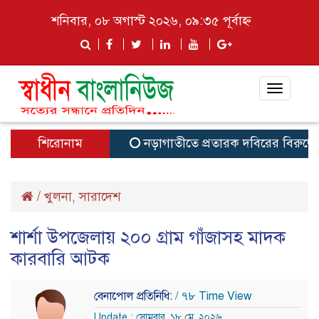
শনিবার, ০৮ অগাস্ট ২০২৬, ০৯:৩৫ পূর্বাহ্ন
Toggle
navigat
শিরোনাম
নড়াগাতীতে প্রতারক দবিরের বিরুদ্ধে মান
/
খুলনা
সারাদেশ
,
শার্শা উপজেলায় ২০০ গ্রাম গাঁজাসহ মাদক
কারবারি আটক
বেনাপোল প্রতিনিধি:
/ ৭৮ Time View
Update : সোমবার, ১৮ মে, ২০২৬