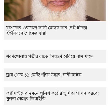
যশোরের ওয়াজেদ আলী মোড়ল আর নেই চাঁচড়া
ইউনিয়নে শোকের ছায়া
শরণখোলায় গভীর রাতে নিয়ন্ত্রণ হারিয়ে বাস খাদে
ড্রাম থেকে ১১ কেজি গাঁজা উদ্ধার, নারী আটক
ফ্যাসিস্টদের দমনে পুলিশ কঠোর ভূমিকা পালন করবে:
খুলনা রেঞ্জের ডিআইজি