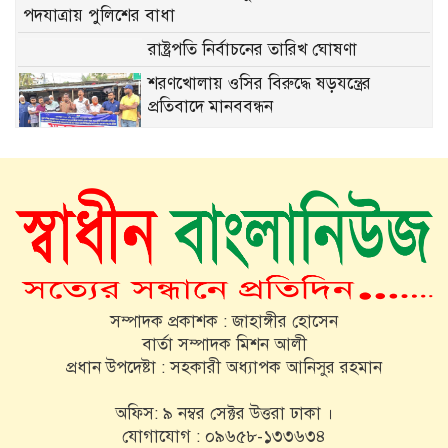
পদযাত্রায় পুলিশের বাধা
রাষ্ট্রপতি নির্বাচনের তারিখ ঘোষণা
শরণখোলায় ওসির বিরুদ্ধে ষড়যন্ত্রের
প্রতিবাদে মানববন্ধন
জৈন্তাপুর সারীঘাট উচ্চ বিদ্যালয়ে মাধ্যমিক
স্কুলভিত্তিক বিতর্ক প্রতিযোগিতা অনুষ্ঠিত
গণতন্ত্র ও উন্নয়নের স্বার্থে ঐক্যবদ্ধভাবে কাজ
করতে হবে গৃহায়ন ও গনপূর্ত প্রতিমন্ত্রী
সম্পাদক প্রকাশক : জাহাঙ্গীর হোসেন
ভিনিসিয়ুস জুনিয়রকে পেতে ১৪৫ মিলিয়ন
বার্তা সম্পাদক মিশন আলী
ইউরোর প্রস্তাব আর্সেনালের!
প্রধান উপদেষ্টা : সহকারী অধ্যাপক আনিসুর রহমান
অভিনেত্রী রিনা রহমান আর নেই
অফিস: ৯ নম্বর সেক্টর উত্তরা ঢাকা ।
যোগাযোগ : ০৯৬৫৮-১৩৩৬৩৪