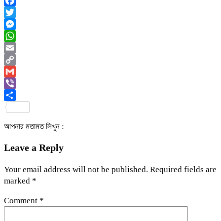
Facebook
Twitter
Messenger
WhatsApp
Email
Copy
Link
Gmail
Viber
Share
আপনার মতামত লিখুন :
Leave a Reply
Your email address will not be published.
Required fields are
marked
*
Comment
*