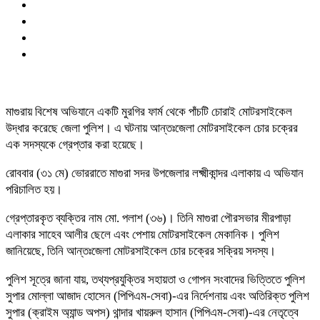
মাগুরায় বিশেষ অভিযানে একটি মুরগির ফার্ম থেকে পাঁচটি চোরাই মোটরসাইকেল
উদ্ধার করেছে জেলা পুলিশ। এ ঘটনায় আন্তঃজেলা মোটরসাইকেল চোর চক্রের
এক সদস্যকে গ্রেপ্তার করা হয়েছে।
রোববার (৩১ মে) ভোররাতে মাগুরা সদর উপজেলার লক্ষ্মীকান্দর এলাকায় এ অভিযান
পরিচালিত হয়।
গ্রেপ্তারকৃত ব্যক্তির নাম মো. পলাশ (৩৬)। তিনি মাগুরা পৌরসভার মীরপাড়া
এলাকার সাহেব আলীর ছেলে এবং পেশায় মোটরসাইকেল মেকানিক। পুলিশ
জানিয়েছে, তিনি আন্তঃজেলা মোটরসাইকেল চোর চক্রের সক্রিয় সদস্য।
পুলিশ সূত্রে জানা যায়, তথ্যপ্রযুক্তির সহায়তা ও গোপন সংবাদের ভিত্তিতে পুলিশ
সুপার মোল্লা আজাদ হোসেন (পিপিএম-সেবা)-এর নির্দেশনায় এবং অতিরিক্ত পুলিশ
সুপার (ক্রাইম অ্যান্ড অপস) থান্দার খায়রুল হাসান (পিপিএম-সেবা)-এর নেতৃত্বে