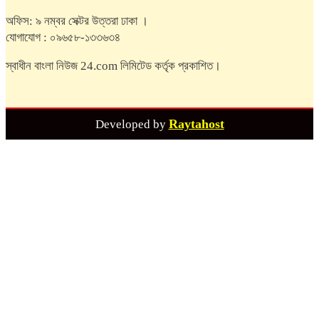
অফিস: ৯ নম্বর সেক্টর উত্তরা ঢাকা ।
যোগাযোগ : ০৯৬৫৮-১৩৩৬৩৪
স্বাধীন বাংলা নিউজ 24.com লিমিটেড কর্তৃক প্রকাশিত।
Raytahost
Developed by