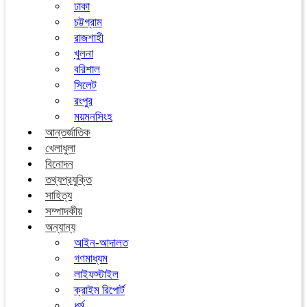
ঢাকা
চট্টগ্রাম
রাজশাহী
খুলনা
বরিশাল
সিলেট
রংপুর
ময়মনসিংহ
আন্তর্জাতিক
খেলাধুলা
বিনোদন
তথ্যপ্রযুক্তি
সাহিত্য
সম্পাদকীয়
অন্যান্য
আইন-আদালত
গণমাধ্যম
লাইফস্টাইল
ক্রাইম রিপোর্ট
ধর্ম