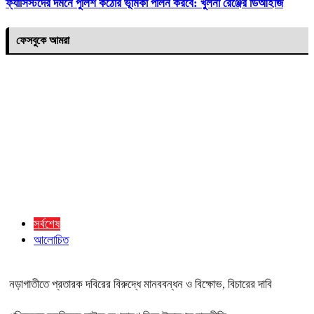
ফ্যাসিস্টদের দমনে পুলিশ কঠোর ভূমিকা পালন করবে: খুলনা রেঞ্জের ডিআইজি
ফেসবুকে আমরা
সর্বশেষ
আলোচিত
নড়াগাতীতে প্রতারক দবিরের বিরুদ্ধে মানববন্ধন ও বিক্ষোভ, বিচারের দাবি