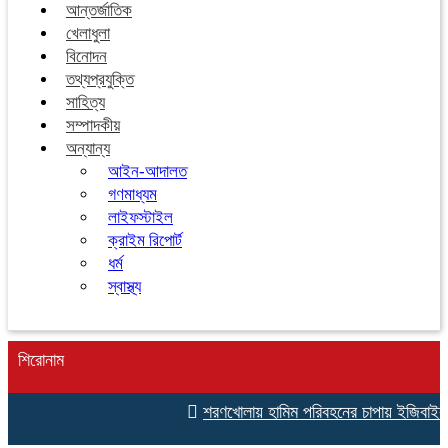
আন্তর্জাতিক
খেলাধুলা
বিনোদন
তথ্যপ্রযুক্তি
সাহিত্য
সম্পাদকীয়
অন্যান্য
আইন-আদালত
গণমাধ্যম
লাইফস্টাইল
ক্রাইম রিপোর্ট
ধর্ম
স্বাস্থ্য
শিরোনাম
শরণখোলায় হামিম পরিবহনের চাপায় ইজিবাইক চ