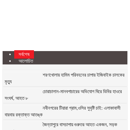
সর্বশেষ
আলোচিত
শরণখোলায় হামিম পরিবহনের চাপায় ইজিবাইক চালকের
মৃত্যু
চোরাচালান-মানবপাচারের অভিযোগ ঘিরে ডিবির হাওরে
সংঘর্ষ, আহত ৮
নবীনগরের টিয়ারা গ্রাম,ওসির সুদৃষ্টি চাই: এলাকাবাসী
বারবার রক্তাক্ত আতঙ্ক
জৈন্তাপুরে বাসচাপায় গুরুতর আহত একজন, সড়ক