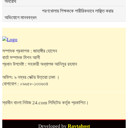
অবরোধ
শরণখোলায় শিক্ষককে শারীরিকভাবে লাঞ্ছিত করার
অভিযোগে মানববন্ধন
নড়াগাতীতে প্রতারক দবিরের বিরুদ্ধে মানববন্ধন ও
বিক্ষোভ, বিচারের দাবি
পশ্চিমবঙ্গে মসজিদের মাইক অপসারণ নিয়ে উত্তপ্ত
রাজনীতি
সম্পাদক প্রকাশক : জাহাঙ্গীর হোসেন
বার্তা সম্পাদক মিশন আলী
প্রধান উপদেষ্টা : সহকারী অধ্যাপক আনিসুর রহমান
বাংলাদেশের রাজনীতিতে এখন প্রয়োজন সংযম
অফিস: ৯ নম্বর সেক্টর উত্তরা ঢাকা ।
যোগাযোগ : ০৯৬৫৮-১৩৩৬৩৪
চট্টগ্রাম আসছেন প্রধানমন্ত্রী তারেক রহমান
স্বাধীন বাংলা নিউজ 24.com লিমিটেড কর্তৃক প্রকাশিত।
ধর্ষণ ও শিশু পাচারের অভিযোগে অভিযুক্ত রুখসার
আহমেদ ফের পাকিস্তানের রাজনীতিতে
Raytahost
Developed by