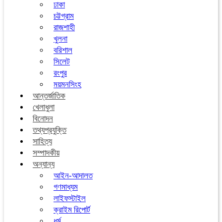
ঢাকা
চট্টগ্রাম
রাজশাহী
খুলনা
বরিশাল
সিলেট
রংপুর
ময়মনসিংহ
আন্তর্জাতিক
খেলাধুলা
বিনোদন
তথ্যপ্রযুক্তি
সাহিত্য
সম্পাদকীয়
অন্যান্য
আইন-আদালত
গণমাধ্যম
লাইফস্টাইল
ক্রাইম রিপোর্ট
ধর্ম