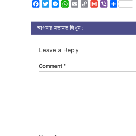
Facebook
Twitter
Messenger
WhatsApp
Email
Copy
Gmail
Viber
Share
Link
আপনার মতামত লিখুন :
Leave a Reply
Comment
*