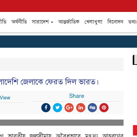
ীতি
অর্থনীতি
সারাদেশ
আন্তর্জাতিক
খেলাধুলা
বিনোদন
তথ্যপ
বাংলাদেশি জেলাকে ফেরত দিল ভারত।
Share
 View
 সংলগ্ন ভারতীয় জলসীমায় অবৈধভাবে মৎস্য আহরণের