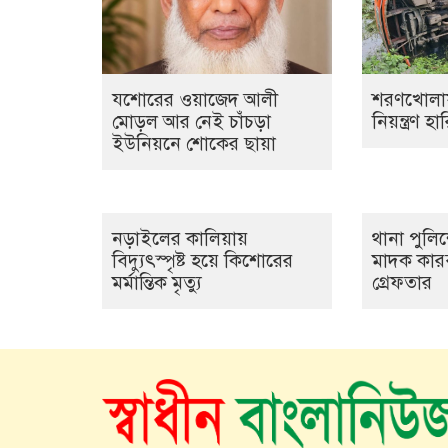
যশোরের ওয়াজেদ আলী
শরণখোলায
মোড়ল আর নেই চাঁচড়া
নিয়ন্ত্রণ 
ইউনিয়নে শোকের ছায়া
নড়াইলের কালিয়ায়
থানা পুলিশ
বিদ্যুৎস্পৃষ্ট হয়ে কিশোরের
মাদক কারব
মর্মান্তিক মৃত্যু
গ্রেফতার