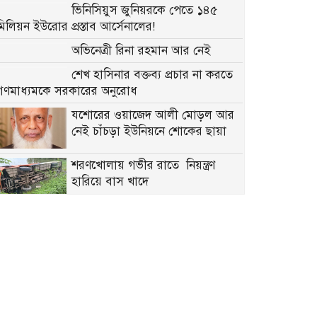
ভিনিসিয়ুস জুনিয়রকে পেতে ১৪৫
মিলিয়ন ইউরোর প্রস্তাব আর্সেনালের!
অভিনেত্রী রিনা রহমান আর নেই
শেখ হাসিনার বক্তব্য প্রচার না করতে
গণমাধ্যমকে সরকারের অনুরোধ
যশোরের ওয়াজেদ আলী মোড়ল আর
নেই চাঁচড়া ইউনিয়নে শোকের ছায়া
শরণখোলায় গভীর রাতে নিয়ন্ত্রণ
হারিয়ে বাস খাদে
জৈন্তাপুরে ডিবির অভিযানে ৫ হাজার
ইয়াবাসহ দুই মাদক কারবারি গ্রেপ্তার
বেনাপোল দিয়ে ভারত থেকে কাঁচা
মরিচ আমদানি শুরু
ড্রাম থেকে ১১ কেজি গাঁজা উদ্ধার,