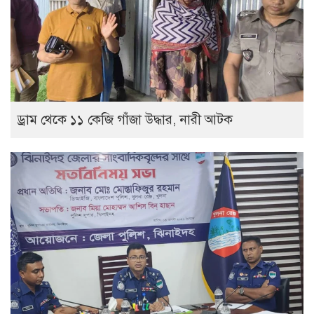
ড্রাম থেকে ১১ কেজি গাঁজা উদ্ধার, নারী আটক