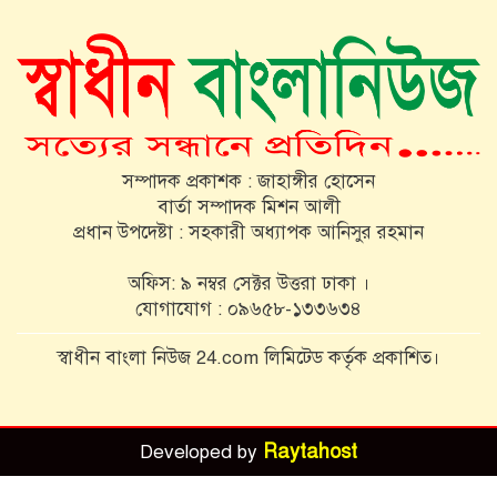
ইয়াবাসহ দুই মাদক কারবারি গ্রেপ্তার
বেনাপোল দিয়ে ভারত থেকে কাঁচা মরিচ
আমদানি শুরু
ড্রাম থেকে ১১ কেজি গাঁজা উদ্ধার, নারী
সম্পাদক প্রকাশক : জাহাঙ্গীর হোসেন
আটক
বার্তা সম্পাদক মিশন আলী
প্রধান উপদেষ্টা : সহকারী অধ্যাপক আনিসুর রহমান
ঢাকা আসছেন মার্কিন নৌ কমান্ডার স্টিফেন
অফিস: ৯ নম্বর সেক্টর উত্তরা ঢাকা ।
কোহলার
যোগাযোগ : ০৯৬৫৮-১৩৩৬৩৪
ফ্যাসিস্টদের দমনে পুলিশ কঠোর ভূমিকা
স্বাধীন বাংলা নিউজ 24.com লিমিটেড কর্তৃক প্রকাশিত।
পালন করবে: খুলনা রেঞ্জের ডিআইজি
Raytahost
Developed by