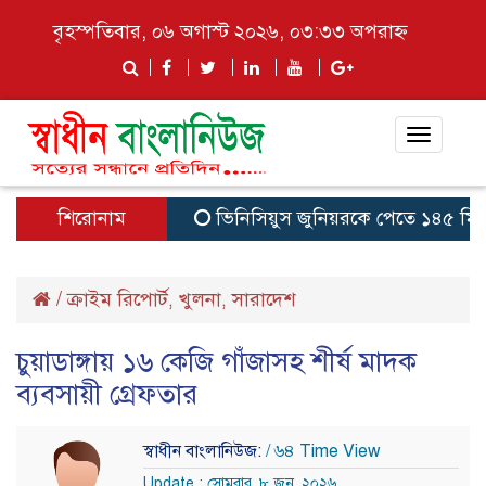
বৃহস্পতিবার, ০৬ অগাস্ট ২০২৬, ০৩:৩৩ অপরাহ্ন
Toggle
navigat
শিরোনাম
ভিনিসিয়ুস জুনিয়রকে পেতে ১৪৫ মিলিয়ন ই
/
ক্রাইম রিপোর্ট
খুলনা
সারাদেশ
,
,
চুয়াডাঙ্গায় ১৬ কেজি গাঁজাসহ শীর্ষ মাদক
ব্যবসায়ী গ্রেফতার
স্বাধীন বাংলানিউজ:
/ ৬৪ Time View
Update : সোমবার, ৮ জুন, ২০২৬