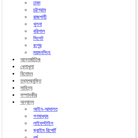
ঢাকা
চট্টগ্রাম
রাজশাহী
খুলনা
বরিশাল
সিলেট
রংপুর
ময়মনসিংহ
আন্তর্জাতিক
খেলাধুলা
বিনোদন
তথ্যপ্রযুক্তি
সাহিত্য
সম্পাদকীয়
অন্যান্য
আইন-আদালত
গণমাধ্যম
লাইফস্টাইল
ক্রাইম রিপোর্ট
ধর্ম