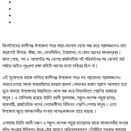
ঝিনাইদহের কালীগঞ্জ উপজেলা শহর পাড়া-মহল্লা থেকে শুরু করে গ্রামাঞ্চলেও হাত
বাড়ালেই মিলছে গাঁজা, মদ, ফেনসিডিল, ইয়াবাসহ যে কোন ধরনের মাদকদ্রব্য।
জানা গেছে, গত ৫ আগস্টের পর দেশের রাজনৈতিক পট পরিবর্তনের পর থেকেই মাঠ
পর্যায়ে আইন-শৃঙ্খলা রক্ষা বাহিনী আগের মতো সক্রিয় ছিল না।
এই সুযোগকে কাজে লাগিয়ে কালীগঞ্জ উপজেলা শহর সহ প্রত্যন্ত গ্রামাঞ্চলেও
অবাধে চলছে মাদক কারবারিদের রমরমা ব্যবসা।মাদকের করাল গ্রাসে আসক্ত হয়ে
ডুবে থাকছে উপজেলার উচ্চবিত্ত থেকে শুরু করে নিম্নবিত্ত শ্রেণির হাজারো
মানুষ। এ তালিকায় রয়েছে উঠতি বয়সী যুবসমাজ, স্কুল-কলেজ পড়ুয়া ছাত্র,
ব্যবসায়ী, রাজনৈতিক দলের নেতাকর্মীসহ বিভিন্ন শ্রেণি-পেশার মানুষ। এতে
উপজেলা জুড়ে মাদকসেবীর সংখ্যা আশঙ্কাজনক হারে বাড়ছে।
এলাকায় উঠতি বয়সী তরুণ ও স্কুল-কলেজ পড়ুয়া ছাত্রদের মাঝে মাদকসেবীর সংখ্যা
বৃদ্ধি পাওয়ায় উদ্বিগ্ন-উৎকণ্ঠায় আছেন অভিভাবকমহল।নির্বাচিত সরকার ক্ষমতায়