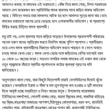
আসলেও কমছে না মাদকের এই ভয়াবহতা। খোঁজ নিয়ে জানা গেছে, বিগত সরকারের
আমলে বেশ কয়েকজন জন প্রতিনিধির মাদক ব্যবসার সাথে জড়িত থাকার অভিযোগ
আছে। বিভিন্ন সময়ে তারা মাদকসহ আটক হয় বলে আদালত সূত্রে জানা যায়।তবে
মাদকের ভয়াবহতা আগের চেয়ে বেড়েছে বলে এলাকাবাসীর অভিযোগ। যা প্রকাশ্যে
বিক্রি করছে চিহ্নিত মাদক ব্যবসায়ী।
শুধু তাই নয়, এসব ব্যবসার সাথে জড়িয়ে পড়েছেন উপজেলার প্রভাবশালী পরিবারের
অনেক তরুণ যাদের প্রতিরোধ করতে হিমশিম খাচ্ছে পুলিশ প্রশাসন। স্থানীয়রাও
ভয়ে এসব মাদক ব্যবসায়ীদের বিরুদ্ধে অভিযোগ করতে পারছেন না।ফলে অবাধে
চলছে মাদক কেনা-বেচা। মাদক কেনা-বেচার সঙ্গে জড়িতদের বেশির ভাগেরই বয়স
১৮ থেকে ৩০ বছরের মধ্যে। সচেতন নাগরিক সমাজ মাদকের এই ভয়াল থাবা থেকে
নতুন প্রজন্মকে বাঁচাতে স্থানীয় প্রশাসনকে কঠোর ব্যবস্থা গ্রহণের দাবি
জানিয়েছেন।
অনুসন্ধানে জানা গেছে, যারা কিছুটা বিত্তশালী তারাই ফেনসিডিলের দিকেই ঝুঁকে
রয়েছেন।অপরদিকে ইয়াবা ও গাঁজা’র দাম তুলণামূলক কম হওয়ায় এ দুটি মাদকের
দিকে আকৃষ্ট হচ্ছে মধ্যবিত্ত ও নিম্ন আয়ের মানুষ। উপজেলার বারোবাজার
ইউনিয়নের মঙ্গলপৈতা, সোনালী ডাঙ্গার মোড়, বারফা ব্রিজের মাথা, মাজদিয়া বাউড়ের
বড় ব্রিজ,বাদুরগাছা মাজারের আশপাশ,মিঠাপুকুর মোল্লাপাড়া, বরফ কল, বাদেডিহি
গোডাউন পাড়া, মহিষাহাটি বাদুরগাছা রোডের শ্মশান ঘাট, রাখালগাছি ইউনিয়নের,