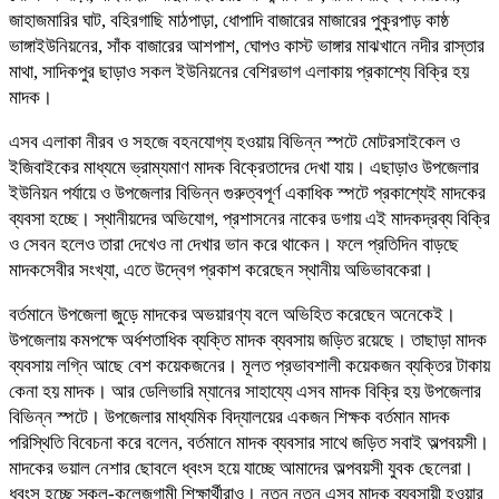
জাহাজমারির ঘাট, বহিরগাছি মাঠপাড়া, ধোপাদি বাজারের মাজারের পুকুরপাড় কাষ্ঠ
ভাঙ্গাইউনিয়নের, সাঁক বাজারের আশপাশ, ঘোপও কাস্ট ভাঙ্গার মাঝখানে নদীর রাস্তার
মাথা, সাদিকপুর ছাড়াও সকল ইউনিয়নের বেশিরভাগ এলাকায় প্রকাশ্যে বিক্রি হয়
মাদক।
এসব এলাকা নীরব ও সহজে বহনযোগ্য হওয়ায় বিভিন্ন স্পটে মোটরসাইকেল ও
ইজিবাইকের মাধ্যমে ভ্রাম্যমাণ মাদক বিক্রেতাদের দেখা যায়। এছাড়াও উপজেলার
ইউনিয়ন পর্যায়ে ও উপজেলার বিভিন্ন গুরুত্বপূর্ণ একাধিক স্পটে প্রকাশ্যেই মাদকের
ব্যবসা হচ্ছে। স্থানীয়দের অভিযোগ, প্রশাসনের নাকের ডগায় এই মাদকদ্রব্য বিক্রি
ও সেবন হলেও তারা দেখেও না দেখার ভান করে থাকেন। ফলে প্রতিদিন বাড়ছে
মাদকসেবীর সংখ্যা, এতে উদ্বেগ প্রকাশ করেছেন স্থানীয় অভিভাবকেরা।
বর্তমানে উপজেলা জুড়ে মাদকের অভয়ারণ্য বলে অভিহিত করেছেন অনেকেই।
উপজেলায় কমপক্ষে অর্ধশতাধিক ব্যক্তি মাদক ব্যবসায় জড়িত রয়েছে। তাছাড়া মাদক
ব্যবসায় লগ্নি আছে বেশ কয়েকজনের। মূলত প্রভাবশালী কয়েকজন ব্যক্তির টাকায়
কেনা হয় মাদক। আর ডেলিভারি ম্যানের সাহায্যে এসব মাদক বিক্রি হয় উপজেলার
বিভিন্ন স্পটে। উপজেলার মাধ্যমিক বিদ্যালয়ের একজন শিক্ষক বর্তমান মাদক
পরিস্থিতি বিবেচনা করে বলেন, বর্তমানে মাদক ব্যবসার সাথে জড়িত সবাই অল্পবয়সী।
মাদকের ভয়াল নেশার ছোবলে ধ্বংস হয়ে যাচ্ছে আমাদের অল্পবয়সী যুবক ছেলেরা।
ধ্বংস হচ্ছে স্কুল-কলেজগামী শিক্ষার্থীরাও। নতুন নতুন এসব মাদক ব্যবসায়ী হওয়ার