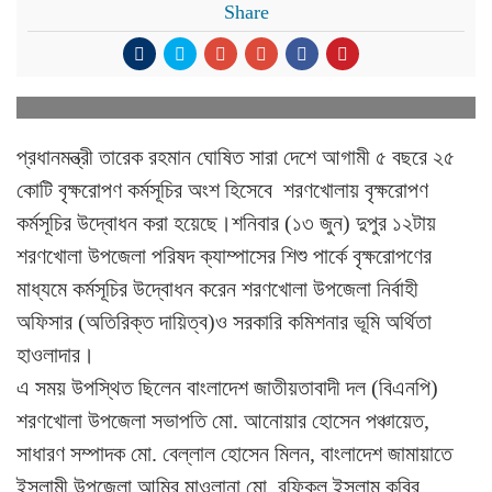
Share
প্রধানমন্ত্রী তারেক রহমান ঘোষিত সারা দেশে আগামী ৫ বছরে ২৫
কোটি বৃক্ষরোপণ কর্মসূচির অংশ হিসেবে শরণখোলায় বৃক্ষরোপণ
কর্মসূচির উদ্বোধন করা হয়েছে।শনিবার (১৩ জুন) দুপুর ১২টায়
শরণখোলা উপজেলা পরিষদ ক্যাম্পাসের শিশু পার্কে বৃক্ষরোপণের
মাধ্যমে কর্মসূচির উদ্বোধন করেন শরণখোলা উপজেলা নির্বাহী
অফিসার (অতিরিক্ত দায়িত্ব)ও সরকারি কমিশনার ভূমি অর্থিতা
হাওলাদার।
এ সময় উপস্থিত ছিলেন বাংলাদেশ জাতীয়তাবাদী দল (বিএনপি)
শরণখোলা উপজেলা সভাপতি মো. আনোয়ার হোসেন পঞ্চায়েত,
সাধারণ সম্পাদক মো. বেল্লাল হোসেন মিলন, বাংলাদেশ জামায়াতে
ইসলামী উপজেলা আমির মাওলানা মো. রফিকুল ইসলাম কবির,