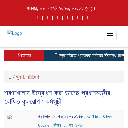
শনিবার, ০৮ অগাস্ট ২০২৬, ০৪:০২ পূর্বাহ্ন
Toggle
navigati
শিরোনাম
নড়াগাতীতে প্রতারক দবিরের বিরুদ্ধে মানববন্ধ
/
খুলনা
সারাদেশ
,
শরণখোলায় উদ্বোধন করা হয়েছে প্রধানমন্ত্রীর
ঘোষিত বৃক্ষরোপণ কর্মসূচী
শরণখোলা (বাগেরহাট) প্রতিনিধি:
/ ৬৩ Time View
Update : শনিবার, ১৩ জুন, ২০২৬