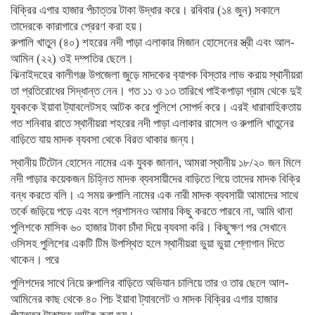
বিক্রির এগার হাজার পঁচাত্তর টাকা উদ্ধার করে। রবিবার (১৪ জুন) সকালে
তাদেরকে কারাগারে প্রেরণ করা হয়।
রুপালি খাতুন (৪০) শহরের নদী পাড়া এলাকার মিজান হোসেনের স্ত্রী এবং আল-
আমিন (২২) ওই দম্পতির ছেলে।
ঝিনাইদহের কালীগঞ্জ উপজেলা জুড়ে মাদকের ব‍্যাপক বিস্তার লাভ করায় স্থানীয়রা
তা প্রতিরোধের সিদ্ধান্ত নেন। গত ১১ ও ১৩ তারিখে পাইকপাড়া গ্রাম থেকে দুই
যুবককে ইয়াবা ট্যাবলেটসহ আটক করে পুলিশে সোপর্দ করে। এরই ধারাবাহিকতায়
গত শনিবার রাতে স্থানীয়রা শহরের নদী পাড়া এলাকার রাসেল ও রুপালি খাতুনের
বাড়িতে যায় মাদক ব‍্যবসা থেকে বিরত থাকার জন্য।
স্থানীয় টিটোন হোসেন নামের এক যুবক জানান, আমরা স্থানীয় ১৮/২০ জন মিলে
নদী পাড়ার কয়েকজন চিহ্নিত মাদক ব্যবসায়ীদের বাড়িতে গিয়ে তাদের মাদক বিক্রি
বন্ধ করতে বলি। এ সময় রুপালি নামের এক নারী মাদক ব্যবসায়ী আমাদের সাথে
তর্কে জড়িয়ে পড়ে এবং বলে প্রশাসনও আমার কিছু করতে পারবে না, আমি থানা
পুলিশকে মাসিক ৬০ হাজার টাকা চাঁদা দিয়ে ব‍্যবসা করি। কিছুক্ষণ পর সেখানে
ওসিসহ পুলিশের একটি টিম উপস্থিত হলে স্থানীয়রা ভুয়া ভুয়া শ্লোগান দিতে
থাকেন। পরে
পুলিশদের সাথে নিয়ে রুপালির বাড়িতে অভিযান চালিয়ে তার ও তার ছেলে আল-
আমিনের কাছ থেকে ৪০ পিচ ইয়াবা ট্যাবলেট ও মাদক বিক্রির এগার হাজার