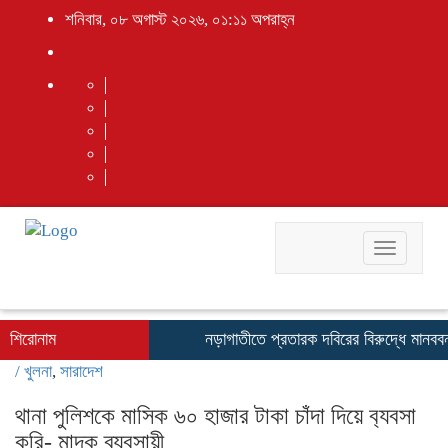
শনিবার, ০৮ অগাস্ট ২০২৬, ০১:১১ অপরাহ্ন
Toggle
navigati
শিরোনাম
নড়াগাতীতে প্রতারক দবিরের বিরুদ্ধে মানববন্ধ
/
খুলনা
,
সারাদেশ
থানা পুলিশকে মাসিক ৬০ হাজার টাকা চাঁদা দিয়ে ব‍্যবসা
করি- মাদক ব্যবসায়ী