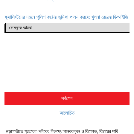
ফ্যাসিস্টদের দমনে পুলিশ কঠোর ভূমিকা পালন করবে: খুলনা রেঞ্জের ডিআইজি
ফেসবুকে আমরা
সর্বশেষ
আলোচিত
নড়াগাতীতে প্রতারক দবিরের বিরুদ্ধে মানববন্ধন ও বিক্ষোভ, বিচারের দাবি