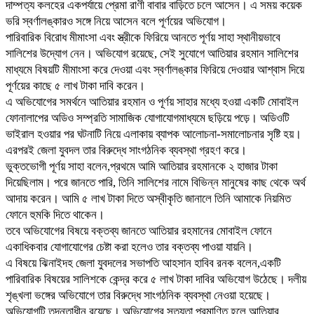
দাম্পত্য কলহের একপর্যায়ে প্রেমা রাণী বাবার বাড়িতে চলে আসেন। এ সময় কয়েক
ভরি স্বর্ণালঙ্কারও সঙ্গে নিয়ে আসেন বলে পূর্ণয়ের অভিযোগ।
পারিবারিক বিরোধ মীমাংসা এবং স্ত্রীকে ফিরিয়ে আনতে পূর্ণয় সাহা স্থানীয়ভাবে
সালিশের উদ্যোগ নেন। অভিযোগ রয়েছে, সেই সুযোগে আতিয়ার রহমান সালিশের
মাধ্যমে বিষয়টি মীমাংসা করে দেওয়া এবং স্বর্ণালঙ্কার ফিরিয়ে দেওয়ার আশ্বাস দিয়ে
পূর্ণয়ের কাছে ৫ লাখ টাকা দাবি করেন।
এ অভিযোগের সমর্থনে আতিয়ার রহমান ও পূর্ণয় সাহার মধ্যে হওয়া একটি মোবাইল
ফোনালাপের অডিও সম্প্রতি সামাজিক যোগাযোগমাধ্যমে ছড়িয়ে পড়ে। অডিওটি
ভাইরাল হওয়ার পর ঘটনাটি নিয়ে এলাকায় ব্যাপক আলোচনা-সমালোচনার সৃষ্টি হয়।
এরপরই জেলা যুবদল তার বিরুদ্ধে সাংগঠনিক ব্যবস্থা গ্রহণ করে।
ভুক্তভোগী পূর্ণয় সাহা বলেন,প্রথমে আমি আতিয়ার রহমানকে ২ হাজার টাকা
দিয়েছিলাম। পরে জানতে পারি, তিনি সালিশের নামে বিভিন্ন মানুষের কাছ থেকে অর্থ
আদায় করেন। আমি ৫ লাখ টাকা দিতে অস্বীকৃতি জানালে তিনি আমাকে নিয়মিত
ফোনে হুমকি দিতে থাকেন।
তবে অভিযোগের বিষয়ে বক্তব্য জানতে আতিয়ার রহমানের মোবাইল ফোনে
একাধিকবার যোগাযোগের চেষ্টা করা হলেও তার বক্তব্য পাওয়া যায়নি।
এ বিষয়ে ঝিনাইদহ জেলা যুবদলের সভাপতি আহসান হাবিব রনক বলেন,একটি
পারিবারিক বিষয়ের সালিশকে কেন্দ্র করে ৫ লাখ টাকা দাবির অভিযোগ উঠেছে। দলীয়
শৃঙ্খলা ভঙ্গের অভিযোগে তার বিরুদ্ধে সাংগঠনিক ব্যবস্থা নেওয়া হয়েছে।
অভিযোগটি তদন্তাধীন রয়েছে। অভিযোগের সত্যতা প্রমাণিত হলে আতিয়ার