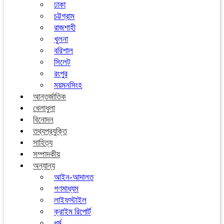
ঢাকা
চট্টগ্রাম
রাজশাহী
খুলনা
বরিশাল
সিলেট
রংপুর
ময়মনসিংহ
আন্তর্জাতিক
খেলাধুলা
বিনোদন
তথ্যপ্রযুক্তি
সাহিত্য
সম্পাদকীয়
অন্যান্য
আইন-আদালত
গণমাধ্যম
লাইফস্টাইল
ক্রাইম রিপোর্ট
ধর্ম