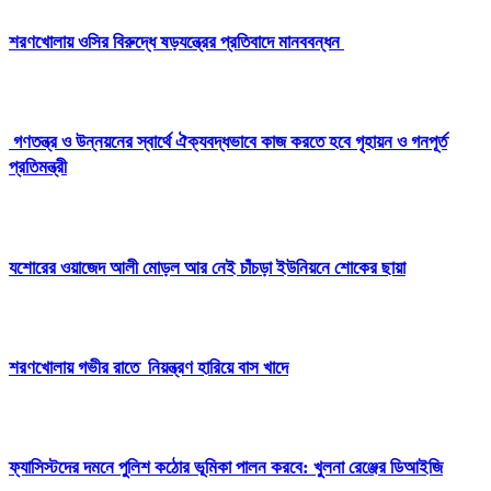
শরণখোলায় ওসির বিরুদ্ধে ষড়যন্ত্রের প্রতিবাদে মানববন্ধন
গণতন্ত্র ও উন্নয়নের স্বার্থে ঐক্যবদ্ধভাবে কাজ করতে হবে গৃহায়ন ও গনপূর্ত
প্রতিমন্ত্রী
যশোরের ওয়াজেদ আলী মোড়ল আর নেই চাঁচড়া ইউনিয়নে শোকের ছায়া
শরণখোলায় গভীর রাতে নিয়ন্ত্রণ হারিয়ে বাস খাদে
ফ্যাসিস্টদের দমনে পুলিশ কঠোর ভূমিকা পালন করবে: খুলনা রেঞ্জের ডিআইজি