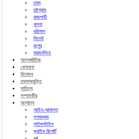
ঢাকা
চট্টগ্রাম
রাজশাহী
খুলনা
বরিশাল
সিলেট
রংপুর
ময়মনসিংহ
আন্তর্জাতিক
খেলাধুলা
বিনোদন
তথ্যপ্রযুক্তি
সাহিত্য
সম্পাদকীয়
অন্যান্য
আইন-আদালত
গণমাধ্যম
লাইফস্টাইল
ক্রাইম রিপোর্ট
ধর্ম