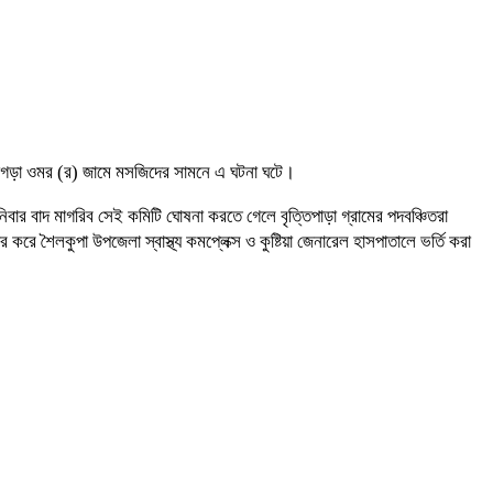
িপাগড়া ওমর (র) জামে মসজিদের সামনে এ ঘটনা ঘটে।
িবার বাদ মাগরিব সেই কমিটি ঘোষনা করতে গেলে বৃত্তিপাড়া গ্রামের পদবঞ্চিতরা
শৈলকুপা উপজেলা স্বাস্থ্য কমপ্লেক্স ও কুষ্টিয়া জেনারেল হাসপাতালে ভর্তি করা