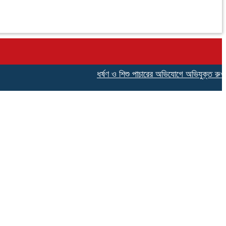
ধর্ষণ ও শিশু পাচারের অভিযোগে অভিযুক্ত রুখসার 