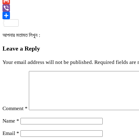
Copy
Link
Gmail
Viber
Share
আপনার মতামত লিখুন :
Leave a Reply
Your email address will not be published.
Required fields are
Comment
*
Name
*
Email
*