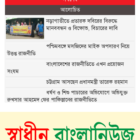
আলোচিত
নড়াগাতীতে প্রতারক দবিরের বিরুদ্ধে
মানববন্ধন ও বিক্ষোভ, বিচারের দাবি
পশ্চিমবঙ্গে মসজিদের মাইক অপসারণ নিয়ে
উত্তপ্ত রাজনীতি
বাংলাদেশের রাজনীতিতে এখন প্রয়োজন
সংযম
চট্টগ্রাম আসছেন প্রধানমন্ত্রী তারেক রহমান
ধর্ষণ ও শিশু পাচারের অভিযোগে অভিযুক্ত
রুখসার আহমেদ ফের পাকিস্তানের রাজনীতিতে
১৫ মাস পর দেশে ফিরছেন ইলিয়াস কাঞ্চন
ভিনিসিয়ুস কি রিয়াল ছাড়ার পথে?