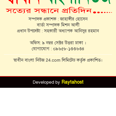
সচিবালয় অভিমুখে ১১ দলীয় জোটের
সম্পাদক প্রকাশক : জাহাঙ্গীর হোসেন
পদযাত্রায় পুলিশের বাধা
বার্তা সম্পাদক মিশন আলী
প্রধান উপদেষ্টা : সহকারী অধ্যাপক আনিসুর রহমান
রাষ্ট্রপতি নির্বাচনের তারিখ ঘোষণা
অফিস: ৯ নম্বর সেক্টর উত্তরা ঢাকা ।
যোগাযোগ : ০৯৬৫৮-১৩৩৬৩৪
শরণখোলায় ওসির বিরুদ্ধে ষড়যন্ত্রের
স্বাধীন বাংলা নিউজ 24.com লিমিটেড কর্তৃক প্রকাশিত।
প্রতিবাদে মানববন্ধন
Raytahost
Developed by