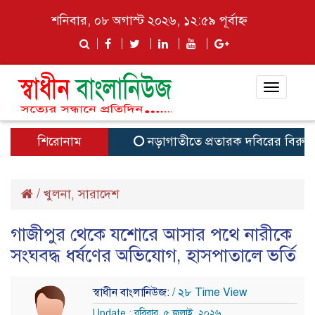
শনিবার, ০৮ অগাস্ট ২০২৬, ১২:৫৯ পূর্বাহ্ন
Toggle
navigat
শিরোনাম
নড়াগাতীতে প্রতারক দবিরের বিরুদ্ধে মানবব
/
খুলনা
সারাদেশ
,
গাজীপুর থেকে যশোরে আসার পথে নারীকে
সংঘবদ্ধ ধর্ষণের অভিযোগ, হাসপাতালে ভর্তি
স্বাধীন বাংলানিউজ:
/ ২৮ Time View
Update : রবিবার, ৫ জুলাই, ২০২৬