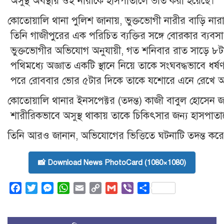
অসুস্থ অবস্থায় ওই নারীকে হাসপাতালে ভর্তি করা হয়েছে।
কোতোয়ালি থানা পুলিশ জানায়, ভুক্তভোগী নারীর বাড়ি নারা
তিনি গাজীপুরের এক পরিচিত ব্যক্তির সঙ্গে বোরকার ব্যব
ভুক্তভোগীর অভিযোগ অনুযায়ী, গত শনিবার রাত সাড়ে ৮টার
পথিমধ্যে অজ্ঞাত একটি স্থানে নিয়ে তাকে সংঘবদ্ধভাবে ধ
পরে রোববার ভোর ৫টার দিকে তাকে যশোরে এনে রেখে অভি
কোতোয়ালি থানার ইনসপেক্টর (তদন্ত) কাজী বাবুল হোসেন
শারীরিকভাবে অসুস্থ থাকায় তাকে চিকিৎসার জন্য হাসপাতা
তিনি আরও জানান, অভিযোগের ভিত্তিতে ঘটনাটি তদন্ত করে
📸 Download News PhotoCard (1080×1080)
Facebook
Twitter
Messenger
WhatsApp
Email
Copy
Gmail
Viber
Share
Link