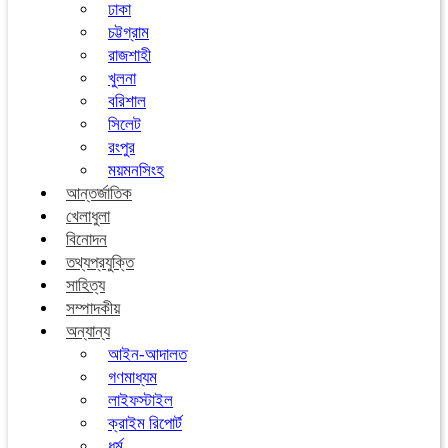
ঢাকা
চট্টগ্রাম
রাজশাহী
খুলনা
বরিশাল
সিলেট
রংপুর
ময়মনসিংহ
আন্তর্জাতিক
খেলাধুলা
বিনোদন
তথ্যপ্রযুক্তি
সাহিত্য
সম্পাদকীয়
অন্যান্য
আইন-আদালত
গণমাধ্যম
লাইফস্টাইল
ক্রাইম রিপোর্ট
ধর্ম