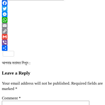
Facebook
Twitter
Messenger
WhatsApp
Email
Copy
Link
Gmail
Viber
Share
আপনার মতামত লিখুন :
Leave a Reply
Your email address will not be published.
Required fields are
marked
*
Comment
*