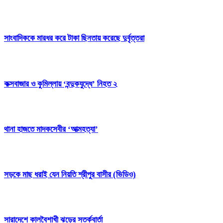
সাংবাদিককে মারধর করে টাকা ছিনতায় করেছে দুর্বৃত্তরা
কক্সবাজার ও কুমিল্লায় ‘বন্দুকযুদ্ধে’ নিহত ২
থানা হাজতে মাদকসেবীর ‘আত্মহত্যা’
সড়কে মাছ ধরাই যেন নিয়তি শ্রীপুর বাসীর (ভিডিও)
সারাদেশে কালবৈশাখী ঝড়ের সতর্কবার্তা