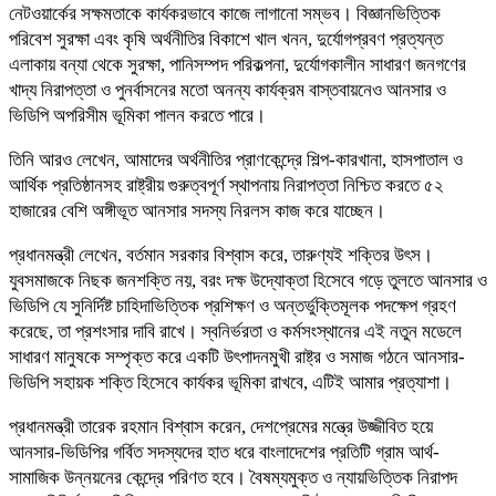
নেটওয়ার্কের সক্ষমতাকে কার্যকরভাবে কাজে লাগানো সম্ভব। বিজ্ঞানভিত্তিক
পরিবেশ সুরক্ষা এবং কৃষি অর্থনীতির বিকাশে খাল খনন, দুর্যোগপ্রবণ প্রত্যন্ত
এলাকায় বন্যা থেকে সুরক্ষা, পানিসম্পদ পরিকল্পনা, দুর্যোগকালীন সাধারণ জনগণের
খাদ্য নিরাপত্তা ও পুনর্বাসনের মতো অনন্য কার্যক্রম বাস্তবায়নেও আনসার ও
ভিডিপি অপরিসীম ভূমিকা পালন করতে পারে।
তিনি আরও লেখেন, আমাদের অর্থনীতির প্রাণকেন্দ্রে শিল্প-কারখানা, হাসপাতাল ও
আর্থিক প্রতিষ্ঠানসহ রাষ্ট্রীয় গুরুত্বপূর্ণ স্থাপনায় নিরাপত্তা নিশ্চিত করতে ৫২
হাজারের বেশি অঙ্গীভূত আনসার সদস্য নিরলস কাজ করে যাচ্ছেন।
প্রধানমন্ত্রী লেখেন, বর্তমান সরকার বিশ্বাস করে, তারুণ্যই শক্তির উৎস।
যুবসমাজকে নিছক জনশক্তি নয়, বরং দক্ষ উদ্যোক্তা হিসেবে গড়ে তুলতে আনসার ও
ভিডিপি যে সুনির্দিষ্ট চাহিদাভিত্তিক প্রশিক্ষণ ও অন্তর্ভুক্তিমূলক পদক্ষেপ গ্রহণ
করেছে, তা প্রশংসার দাবি রাখে। স্বনির্ভরতা ও কর্মসংস্থানের এই নতুন মডেলে
সাধারণ মানুষকে সম্পৃক্ত করে একটি উৎপাদনমুখী রাষ্ট্র ও সমাজ গঠনে আনসার-
ভিডিপি সহায়ক শক্তি হিসেবে কার্যকর ভূমিকা রাখবে, এটিই আমার প্রত্যাশা।
প্রধানমন্ত্রী তারেক রহমান বিশ্বাস করেন, দেশপ্রেমের মন্ত্রে উজ্জীবিত হয়ে
আনসার-ভিডিপির গর্বিত সদস্যদের হাত ধরে বাংলাদেশের প্রতিটি গ্রাম আর্থ-
সামাজিক উন্নয়নের কেন্দ্রে পরিণত হবে। বৈষম্যমুক্ত ও ন্যায়ভিত্তিক নিরাপদ