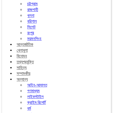
চট্টগ্রাম
রাজশাহী
খুলনা
বরিশাল
সিলেট
রংপুর
ময়মনসিংহ
আন্তর্জাতিক
খেলাধুলা
বিনোদন
তথ্যপ্রযুক্তি
সাহিত্য
সম্পাদকীয়
অন্যান্য
আইন-আদালত
গণমাধ্যম
লাইফস্টাইল
ক্রাইম রিপোর্ট
ধর্ম