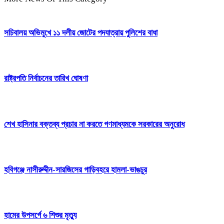
সচিবালয় অভিমুখে ১১ দলীয় জোটের পদযাত্রায় পুলিশের বাধা
রাষ্ট্রপতি নির্বাচনের তারিখ ঘোষণা
শেখ হাসিনার বক্তব্য প্রচার না করতে গণমাধ্যমকে সরকারের অনুরোধ
হবিগঞ্জে নাসীরুদ্দীন-সারজিসের গাড়িবহরে হামলা-ভাঙচুর
হামের উপসর্গে ৬ শিশুর মৃত্যু