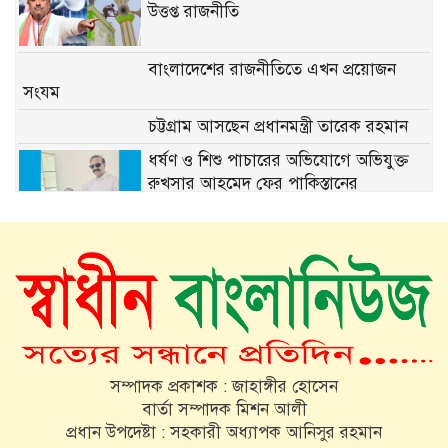
উত্তপ্ত রাজনীতি
বাংলাদেশের রাজনীতিতে এখন প্রয়োজন
সংযম
চট্টগ্রাম আসছেন প্রধানমন্ত্রী তারেক রহমান
ধর্ষণ ও শিশু পাচারের অভিযোগে অভিযুক্ত
রুখসার আহমেদ ফের পাকিস্তানের
রাজনীতিতে
১৫ মাস পর দেশে ফিরছেন ইলিয়াস কাঞ্চন
ভিনিসিয়ুস কি রিয়াল ছাড়ার পথে?
সম্পাদক প্রকাশক : জাহাঙ্গীর হোসেন
সচিবালয় অভিমুখে ১১ দলীয় জোটের
বার্তা সম্পাদক মিশন আলী
পদযাত্রায় পুলিশের বাধা
প্রধান উপদেষ্টা : সহকারী অধ্যাপক আনিসুর রহমান