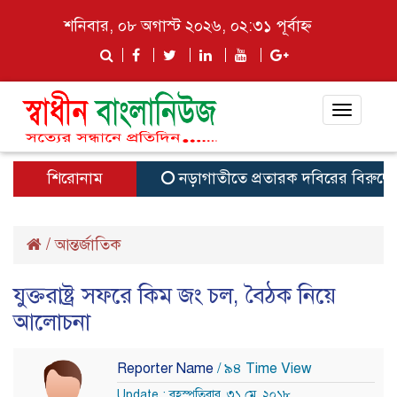
শনিবার, ০৮ অগাস্ট ২০২৬, ০২:৩১ পূর্বাহ্ন
Toggle
navigat
শিরোনাম
নড়াগাতীতে প্রতারক দবিরের বিরুদ্ধে মান
/
আন্তর্জাতিক
যুক্তরাষ্ট্র সফরে কিম জং চল, বৈঠক নিয়ে
আলোচনা
Reporter Name
/ ৯৪ Time View
Update : বৃহস্পতিবার, ৩১ মে, ২০১৮