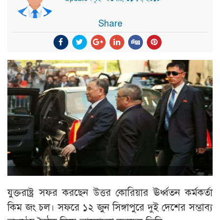
Share
যুক্তরাষ্ট্র সফর করছেন উত্তর কোরিয়ার ঊর্ধ্বতন কর্মকর্তা
কিম জং চল। সফরে ১২ জুন সিঙ্গাপুরে দুই দেশের সম্ভাব্য