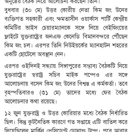
অনুষ্ঠেয় বৈঠক নিয়ে আলোচনা করছেন তিনি।
বুধবার (৩০ মে) উত্তর কোরীয় নেতা কিম জং উনের
ব্যক্তিগত সহকারী এবং ক্ষমতাসীন ওয়ার্কাস পার্টি কেন্দ্রীয়
কমিটির ভাইস চেয়ারম্যানকে সঙ্গে নিয়ে বেইজিংয়ের
ফ্লাইটে যুক্তরাষ্ট্রের জনএফ কেনেডি বিমানবন্দরে পৌঁছেন
কিম জং চল। এরপর তিনি নিউইয়র্কের ম্যানহাটন শহরের
একটি হোটেলে অবস্থান নেন।
এরপর ওইদিনই সন্ধ্যায় সিঙ্গাপুরের সম্ভাব্য বৈঠকটি নিয়ে
যুক্তরাষ্ট্রের স্বরাষ্ট্র সচিব মাইক পম্পেও এর সঙ্গে
আলোচনায় বসেন কিম জং উনের বিশ্বস্ত এ কর্মকর্তা। তবে
বৃহস্পতিবারও (৩১ মে) তাদের মধ্যে ফের বৈঠক
আলোচনার কথা রয়েছে।
১২ জুন যুক্তরাষ্ট্র ও উত্তর কোরিয়ার মধ্যে বৈঠক নির্ধারিত
ছিল। কিন্তু কুটনৈতিক কারণে গত সপ্তাহে এটি বাতিল করে
দিয়েছিলেন মার্কিন প্রেসিডেন্ট ডোনাল্ড ট্রাম্প। পরে আবার