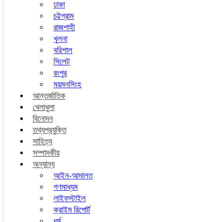
ঢাকা
চট্টগ্রাম
রাজশাহী
খুলনা
বরিশাল
সিলেট
রংপুর
ময়মনসিংহ
আন্তর্জাতিক
খেলাধুলা
বিনোদন
তথ্যপ্রযুক্তি
সাহিত্য
সম্পাদকীয়
অন্যান্য
আইন-আদালত
গণমাধ্যম
লাইফস্টাইল
ক্রাইম রিপোর্ট
ধর্ম