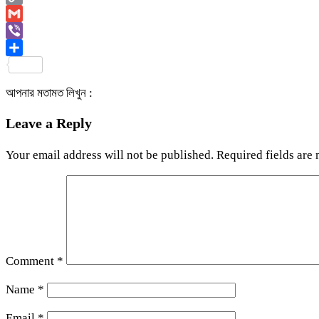
Copy
Link
Gmail
Viber
Share
আপনার মতামত লিখুন :
Leave a Reply
Your email address will not be published.
Required fields are
Comment
*
Name
*
Email
*