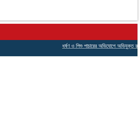
ধর্ষণ ও শিশু পাচারের অভিযোগে অভিযুক্ত রুখসার