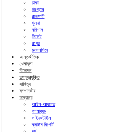
ঢাকা
চট্টগ্রাম
রাজশাহী
খুলনা
বরিশাল
সিলেট
রংপুর
ময়মনসিংহ
আন্তর্জাতিক
খেলাধুলা
বিনোদন
তথ্যপ্রযুক্তি
সাহিত্য
সম্পাদকীয়
অন্যান্য
আইন-আদালত
গণমাধ্যম
লাইফস্টাইল
ক্রাইম রিপোর্ট
ধর্ম